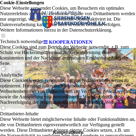
Cookie-Einstellungen
Diese Webseite verwendet Cookies, um Besuchern ein optimales
Nutzererlebnis zu bieten. Bestimmte Inhalte von Drittanbietern werden
nur angezeigt, wenn die entsprechende Option aktiviert ist. Die
Datenverarbeitung kann dann auch in einem Drittland erfolgen.
Weitere Informationen hierzu in der Datenschutzerklärung.
Technisch notwendige
KOOPERATIONEN
Diese Cookies sind zum Betrieb der Webseite notwendig, z.B. zum
Schutz vor Hackerangriffen und zur Gewährleistung eines
konsistenten und der Nachfrage angepassten Erscheinungsbilds der
Seite.
Analytische
Diese Cookies werden verwendet, um das Nutzererlebnis weiter zu
optimieren. Hierunter fallen auch Statistiken, die dem
Webseitenbetreiber von Drittanbietern zur Verfügung gestellt werden,
sowie die Ausspielung von personalisierter Werbung durch die
Nachverfolgung der Nutzeraktivität über verschiedene Webseiten.
Drittanbieter-Inhalte
Diese Webseite bietet möglicherweise Inhalte oder Funktionalitäten an,
die von Drittanbietern eigenverantwortlich zur Verfügung gestellt
werden. Diese Drittanbieter können eigene Cookies setzen, z.B. um
Kooperationen
die Nutzeraktivität zu verfolgen oder ihre Angebote zu personalisieren